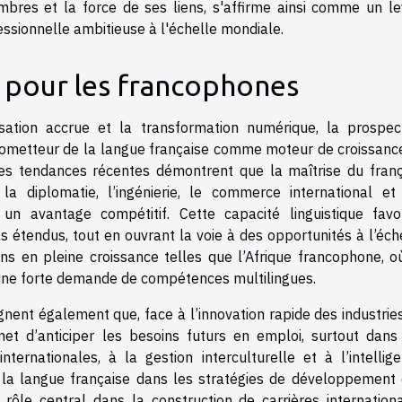
mbres et la force de ses liens, s'affirme ainsi comme un le
essionnelle ambitieuse à l'échelle mondiale.
r pour les francophones
tion accrue et la transformation numérique, la prospec
prometteur de la langue française comme moteur de croissanc
Les tendances récentes démontrent que la maîtrise du franç
diplomatie, l’ingénierie, le commerce international et
e un avantage compétitif. Cette capacité linguistique favo
ls étendus, tout en ouvrant la voie à des opportunités à l’éch
ns en pleine croissance telles que l’Afrique francophone, o
e forte demande de compétences multilingues.
nent également que, face à l’innovation rapide des industries
met d’anticiper les besoins futurs en emploi, surtout dans
ternationales, à la gestion interculturelle et à l’intellig
 de la langue française dans les stratégies de développement
 rôle central dans la construction de carrières internation