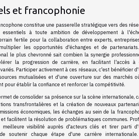
ls et francophonie
ancophone constitue une passerelle stratégique vers des rés
, essentiels à toute ambition de développement à l'éch
errain fertile pour la collaboration entre experts, entreprise
 multiplier les opportunités d'échanges et de partenariats
nal le plus chevronné sait combien la synergie professionn
érer la progression de carrière, en facilitant l'accès à
variés. Participer activement à ces réseaux, c'est bénéficier d
ssources mutualisées et d'une ouverture sur des marchés o
 pour établir la confiance et renforcer la compétitivité.
met de consolider sa présence sur la scène internationale, ca
ions transfrontalières et la création de nouveaux partenari
 missions économiques, les échanges au sein de la francoph
 et facilitent la résolution de problématiques communes. Prof
meilleure visibilité auprès d'acteurs clés et tirer parti d
 de soutenir chaque étape d'une carrière internationale