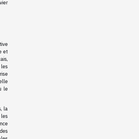
vier
tive
e et
ais,
 les
rise
elle
ù le
, la
 les
ence
 des
ales