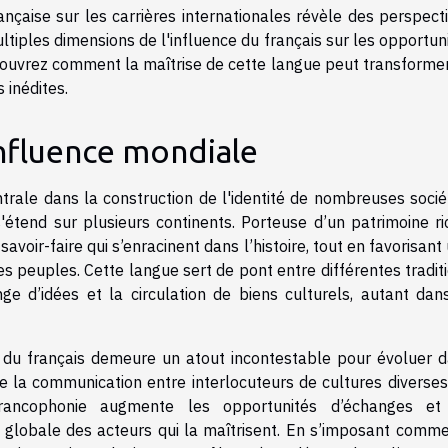
ançaise sur les carrières internationales révèle des perspect
ltiples dimensions de l'influence du français sur les opportun
couvrez comment la maîtrise de cette langue peut transforme
 inédites.
influence mondiale
rale dans la construction de l'identité de nombreuses socié
étend sur plusieurs continents. Porteuse d’un patrimoine ri
savoir-faire qui s’enracinent dans l’histoire, tout en favorisant
es peuples. Cette langue sert de pont entre différentes tradit
e d’idées et la circulation de biens culturels, autant dan
e du français demeure un atout incontestable pour évoluer 
ite la communication entre interlocuteurs de cultures diverses
a francophonie augmente les opportunités d’échanges et
nce globale des acteurs qui la maîtrisent. En s’imposant comm