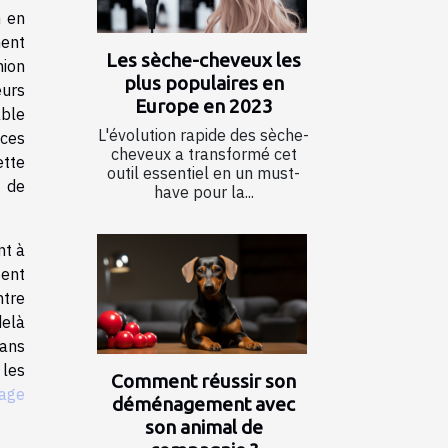
n en
ment
Les sèche-cheveux les
nion
plus populaires en
eurs
Europe en 2023
able
L'évolution rapide des sèche-
nces
cheveux a transformé cet
ette
outil essentiel en un must-
s de
have pour la...
nt à
sent
ntre
delà
dans
 les
Comment réussir son
tage
déménagement avec
son animal de