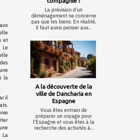
compagnie ?
La prévision d’un
déménagement ne concerne
pas que les biens. En réalité,
eaux
il faut aussi penser aux...
elle
s et
. Le
elle
 des
'une
ù la
A la découverte de la
ville de Dancharia en
r il
Espagne
ats.
Vous êtes entrain de
onie
préparer un voyage pour
iter
l'Espagne et vous êtes à la
'une
recherche des activités à...
. La