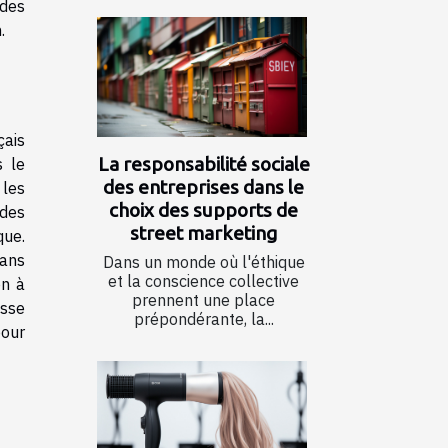
 des
.
çais
La responsabilité sociale
s le
des entreprises dans le
 les
choix des supports de
 des
street marketing
que.
dans
Dans un monde où l'éthique
et la conscience collective
on à
prennent une place
esse
prépondérante, la...
pour