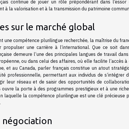
ançais continue de jouer un rôle prépondérant dans l’essor
ant à la valorisation et à la transmission du patrimoine commun
es sur le marché global
t une compétence plurilingue recherchée, la maîtrise du fran
r propulser une carrière à l’international. Que ce soit dan
ançaise demeure l’une des principales langues de travail dans
ropéenne, ou dans celui des affaires, où elle facilite l’accès à
, et au Canada, parler français constitue un atout stratégi
té professionnelle, permettant aux individus de s’intégrer 
gir leur réseau et de saisir des opportunités de collaborati
ais ouvre la porte à des programmes prestigieux et à une rich
lon laquelle la compétence plurilingue est une clé précieuse 
.
e négociation