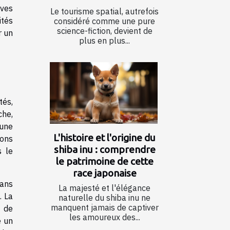
ives
Le tourisme spatial, autrefois
ités
considéré comme une pure
science-fiction, devient de
r un
plus en plus...
tés,
che,
 une
L'histoire et l'origine du
ions
shiba inu : comprendre
s le
le patrimoine de cette
race japonaise
dans
La majesté et l'élégance
. La
naturelle du shiba inu ne
manquent jamais de captiver
 de
les amoureux des...
e un