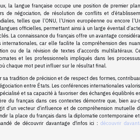
ux, la langue française occupe une position de premier pla
rs de négociation, de résolution de conflits et d’établisse
diales, telles que l’ONU, l’Union européenne ou encore l’U
 langues officielles, permettant ainsi à un large éventail d’act
 clés. La connaissance du français offre un avantage considér
 internationales, car elle facilite la compréhension des nua
ction ou de la révision de textes d’accords multilatéraux. C
plomates et les professionnels impliqués dans les processu
où chaque mot peut influer sur le résultat final.
 sa tradition de précision et de respect des formes, contribua
égociation entre États. Les conférences internationales valori
pécialisé et sa capacité à favoriser des échanges équilibrés e
lière du français dans ces contextes démontre que, bien au-
agit d’un vecteur d’influence et de compréhension mutuelle 
ondir la place du français dans la diplomatie contemporaine et
mandé de découvrir davantage d'infos ici :
découvrir davan