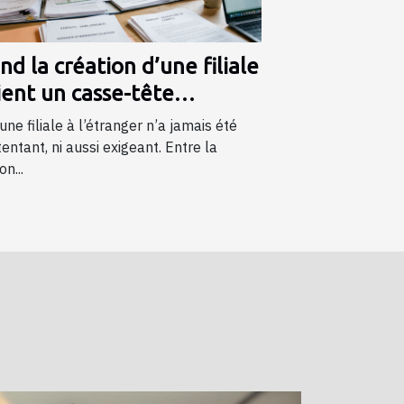
d la création d’une filiale
ient un casse-tête
dique et bancaire
une filiale à l’étranger n’a jamais été
tentant, ni aussi exigeant. Entre la
on...