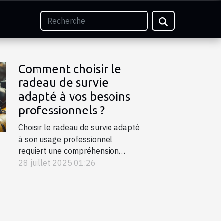
Comment choisir le
radeau de survie
adapté à vos besoins
professionnels ?
Choisir le radeau de survie adapté
à son usage professionnel
requiert une compréhension
approfondie des critères de
28 juillet 2025 01:26
sélection spécifiques au secteur
maritime. Une mauvaise décision
peut mettre en péril la sécurité de
l’équipage et compromettre la