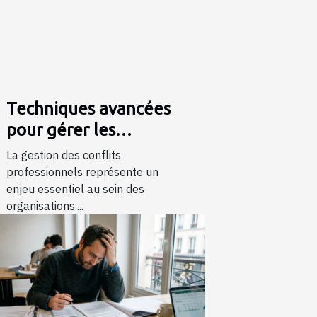
Techniques avancées
pour gérer les
conflits
La gestion des conflits
professionnels grâce
professionnels représente un
enjeu essentiel au sein des
à la formation
organisations....