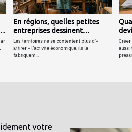
En régions, quelles petites
Quan
e
entreprises dessinent
dev
l’économie de demain ?
juri
par
Les territoires ne se contentent plus d’«
Créer 
,
attirer » l’activité économique, ils la
aussi 
fabriquent,...
pressi
pidement votre