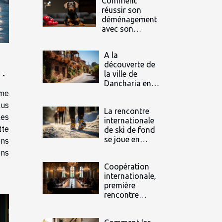
Comment
réussir son
déménagement
avec son
animal de
compagnie ?
A la
découverte de
r
la ville de
Dancharia en
Espagne
mme
lus
La rencontre
les
internationale
te
de ski de fond
se joue en
ons
numérique
ons
Coopération
internationale,
première
rencontre
internationale
du groupe