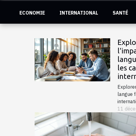
ECONOMIE
INTERNATIONAL
SANTÉ
Explo
l'imp
langu
les ca
inter
Explorer
langue f
internat
perspect
11 déce
article 
dimensio
français