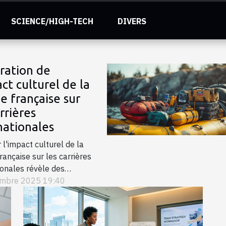
SCIENCE/HIGH-TECH
DIVERS
ration de
act culturel de la
e française sur
rrières
nationales
 l'impact culturel de la
rançaise sur les carrières
ionales révèle des
ives fascinantes. Cet
mbre 2025 19:40
plonge dans les multiples
ns de l'influence du
 sur les opportunités