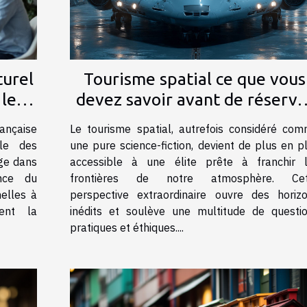
turel
Tourisme spatial ce que vous
 les
devez savoir avant de réserve
s
votre vol
rançaise
Le tourisme spatial, autrefois considéré co
èle des
une pure science-fiction, devient de plus en p
nge dans
accessible à une élite prête à franchir 
ence du
frontières de notre atmosphère. Cet
nelles à
perspective extraordinaire ouvre des horiz
ent la
inédits et soulève une multitude de questi
pratiques et éthiques....