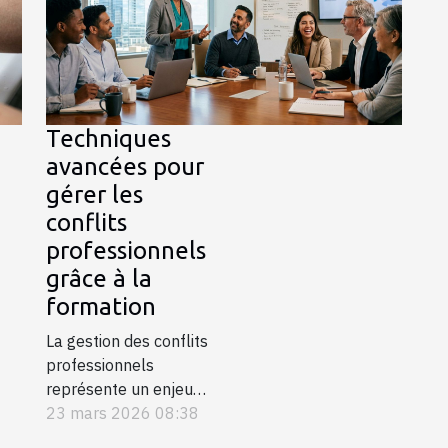
onnelles à l'échelle
e. Découvrez comment la
de cette...
Techniques
avancées pour
gérer les
conflits
professionnels
grâce à la
formation
La gestion des conflits
professionnels
représente un enjeu
essentiel au sein des
23 mars 2026 08:38
organisations. Savoir