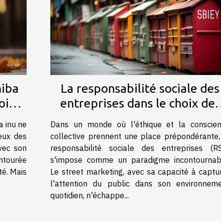
hiba
La responsabilité sociale des
oine
entreprises dans le choix des
e
supports de street marketin
a inu ne
Dans un monde où l'éthique et la conscie
eux des
collective prennent une place prépondérante,
vec son
responsabilité sociale des entreprises (R
entourée
s'impose comme un paradigme incontournab
té. Mais
Le street marketing, avec sa capacité à captu
l'attention du public dans son environnem
quotidien, n'échappe...