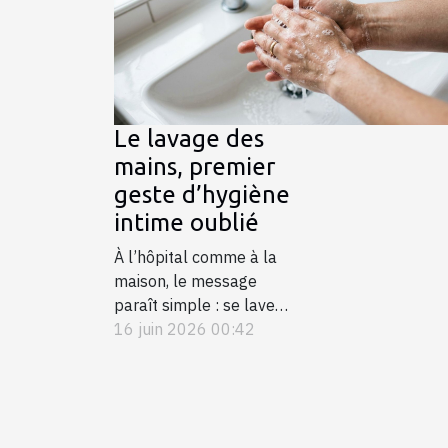
professi
mondial
maîtrise 
Le lavage des
mains, premier
geste d’hygiène
intime oublié
À l’hôpital comme à la
maison, le message
paraît simple : se laver
les mains sauve des
16 juin 2026 00:42
vies. Pourtant, dans
l’hygiène intime, ce
réflexe se relâche,
parfois par manque de