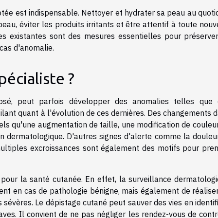
ptée est indispensable. Nettoyer et hydrater sa peau au quoti
u, éviter les produits irritants et être attentif à toute nouv
s existantes sont des mesures essentielles pour préserve
 cas d'anomalie.
écialiste ?
osé, peut parfois développer des anomalies telles que 
igilant quant à l'évolution de ces dernières. Des changements 
tels qu'une augmentation de taille, une modification de couleu
ion dermatologique. D'autres signes d'alerte comme la douleur
multiples excroissances sont également des motifs pour pre
 pour la santé cutanée. En effet, la surveillance dermatolog
ent en cas de pathologie bénigne, mais également de réalise
 sévères. Le dépistage cutané peut sauver des vies en identif
es. Il convient de ne pas négliger les rendez-vous de contr