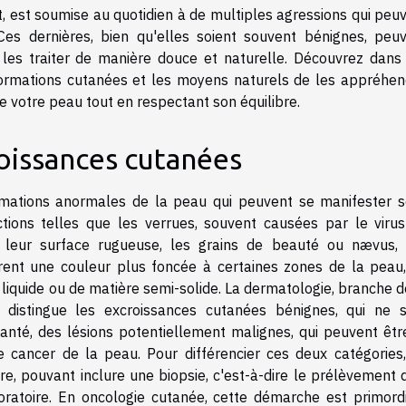
t, est soumise au quotidien à de multiples agressions qui peu
es dernières, bien qu'elles soient souvent bénignes, peu
 les traiter de manière douce et naturelle. Découvrez dans
formations cutanées et les moyens naturels de les appréhen
e votre peau tout en respectant son équilibre.
oissances cutanées
rmations anormales de la peau qui peuvent se manifester 
ctions telles que les verrues, souvent causées par le viru
 leur surface rugueuse, les grains de beauté ou nævus,
ent une couleur plus foncée à certaines zones de la peau
liquide ou de matière semi-solide. La dermatologie, branche d
distingue les excroissances cutanées bénignes, qui ne 
nté, des lésions potentiellement malignes, qui peuvent êtr
cancer de la peau. Pour différencier ces deux catégories
re, pouvant inclure une biopsie, c'est-à-dire le prélèvement 
oratoire. En oncologie cutanée, cette démarche est primord