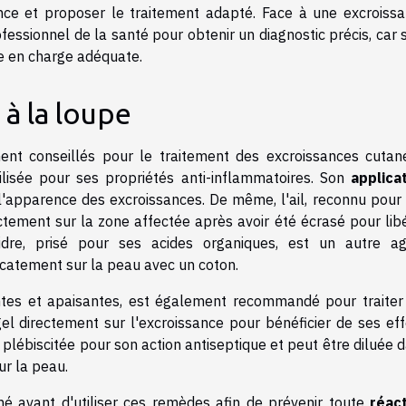
ance et proposer le traitement adapté. Face à une excroiss
ofessionnel de la santé pour obtenir un diagnostic précis, car 
e en charge adéquate.
à la loupe
ent conseillés pour le traitement des excroissances cutan
tilisée pour ses propriétés anti-inflammatoires. Son
applica
l'apparence des excroissances. De même, l'ail, reconnu pour
ectement sur la zone affectée après avoir été écrasé pour lib
idre, prisé pour ses acides organiques, est un autre a
catement sur la peau avec un coton.
antes et apaisantes, est également recommandé pour traiter
 gel directement sur l'excroissance pour bénéficier de ses eff
 plébiscitée pour son action antiseptique et peut être diluée 
ur la peau.
ané avant d'utiliser ces remèdes afin de prévenir toute
réac