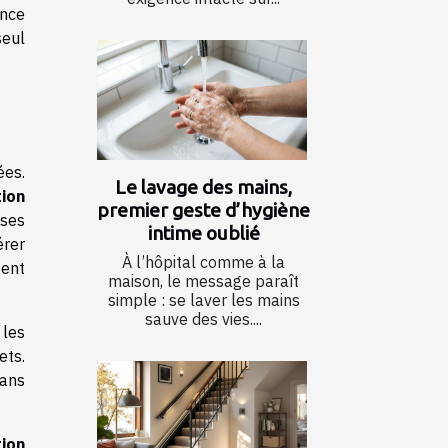
ance
seul
ées.
Le lavage des mains,
tion
premier geste d’hygiène
 ses
intime oublié
érer
À l’hôpital comme à la
gent
maison, le message paraît
simple : se laver les mains
sauve des vies....
 les
ets.
dans
tion