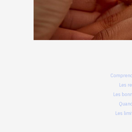
Comprendr
Les r
Les bonn
Quand
Les lim