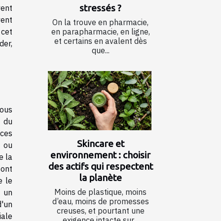
stressés ?
vent
vent
On la trouve en pharmacie,
 cet
en parapharmacie, en ligne,
et certains en avalent dès
der,
que...
sous
s du
 ces
Skincare et
, ou
environnement : choisir
e la
des actifs qui respectent
sont
la planète
e le
Moins de plastique, moins
, un
d’eau, moins de promesses
d'un
creuses, et pourtant une
iale
exigence intacte sur...