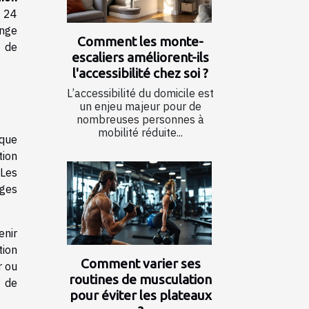
z 24
ange
Comment les monte-
e de
escaliers améliorent-ils
l'accessibilité chez soi ?
L’accessibilité du domicile est
un enjeu majeur pour de
nombreuses personnes à
mobilité réduite...
sque
tion
 Les
ages
enir
tion
Comment varier ses
r ou
routines de musculation
t de
pour éviter les plateaux