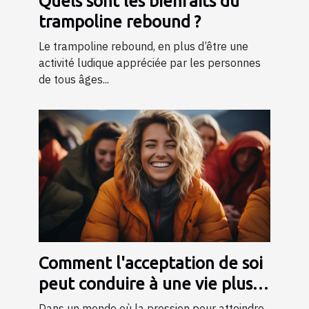
Quels sont les bienfaits du
trampoline rebound ?
Le trampoline rebound, en plus d’être une
activité ludique appréciée par les personnes
de tous âges...
Comment l'acceptation de soi
peut conduire à une vie plus
épanouie
Dans un monde où la pression pour atteindre