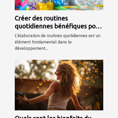
Créer des routines
quotidiennes bénéfiques pour
le développement de l'enfant
L'élaboration de routines quotidiennes est un
élément fondamental dans le
développement...