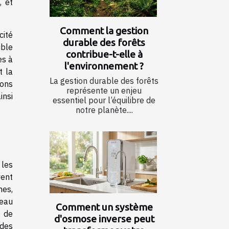
, et
Comment la gestion
cité
durable des forêts
ible
contribue-t-elle à
ès à
l'environnement ?
t la
La gestion durable des forêts
ions
représente un enjeu
insi
essentiel pour l’équilibre de
notre planète....
 les
vent
nes,
’eau
Comment un système
t de
d'osmose inverse peut
 des