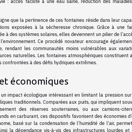
ie : accès facilité à une eau saine, réduction des maladies
ne que la pertinence de ces fontaines réside dans leur capa
tions exposées à la sécheresse chronique. Grâce à une fa
 à des systèmes solaires, elles deviennent un pilier de l’acc
t l’environnement. Ce procédé novateur encourage égalemen
ue, rendant les communautés moins vulnérables aux variat
ources naturelles. Les fontaines atmosphériques constituent a
 confrontées à des défis hydriques extrêmes.
 et économiques
n impact écologique intéressant en limitant la pression sur
iques traditionnels. Comparées aux puits, qui impliquent sou
sement des réserves souterraines, ou aux camions-citer
ds en carburant, ces dispositifs favorisent des économies d
ome, basé sur la condensation de l’humidité de l’air, perme
insi la dépendance vis-à-vis des infrastructures lourdes et