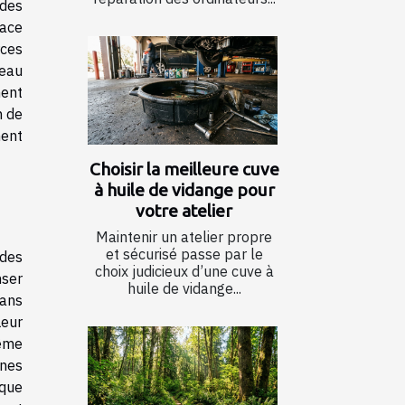
 des
face
rces
seau
ment
n de
ment
Choisir la meilleure cuve
à huile de vidange pour
votre atelier
Maintenir un atelier propre
et sécurisé passe par le
 des
choix judicieux d’une cuve à
nser
huile de vidange...
dans
Leur
même
ines
ique