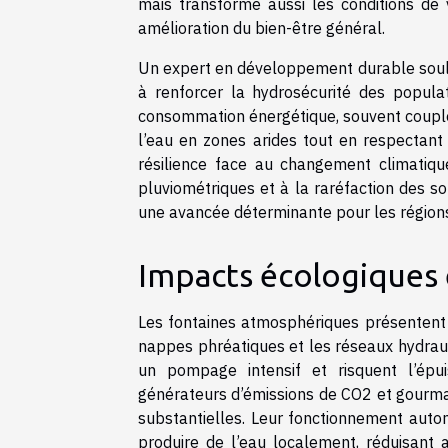
mais transforme aussi les conditions de v
amélioration du bien-être général.
Un expert en développement durable soulig
à renforcer la hydrosécurité des popula
consommation énergétique, souvent couplée
l’eau en zones arides tout en respectan
résilience face au changement climatiq
pluviométriques et à la raréfaction des s
une avancée déterminante pour les régions
Impacts écologiques
Les fontaines atmosphériques présentent u
nappes phréatiques et les réseaux hydraul
un pompage intensif et risquent l’épui
générateurs d’émissions de CO2 et gourman
substantielles. Leur fonctionnement auton
produire de l’eau localement, réduisant a