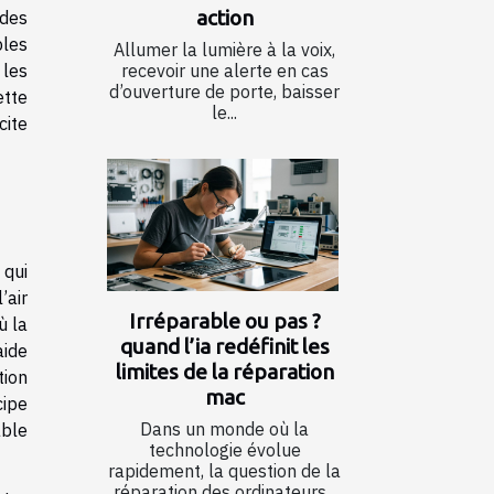
action
 des
bles
Allumer la lumière à la voix,
 les
recevoir une alerte en cas
d’ouverture de porte, baisser
ette
le...
cite
 qui
’air
Irréparable ou pas ?
ù la
quand l’ia redéfinit les
aide
limites de la réparation
tion
mac
cipe
Dans un monde où la
able
technologie évolue
rapidement, la question de la
réparation des ordinateurs...