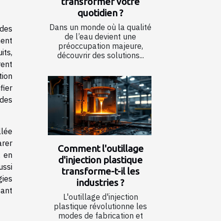
transformer votre
quotidien ?
Dans un monde où la qualité
 des
de l’eau devient une
ment
préoccupation majeure,
its,
découvrir des solutions...
ent
tion
fier
 des
llée
arer
Comment l'outillage
, en
d'injection plastique
ussi
transforme-t-il les
gies
industries ?
sant
L'outillage d'injection
plastique révolutionne les
modes de fabrication et