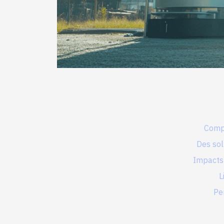
Comp
Des sol
Impacts
L
Pe