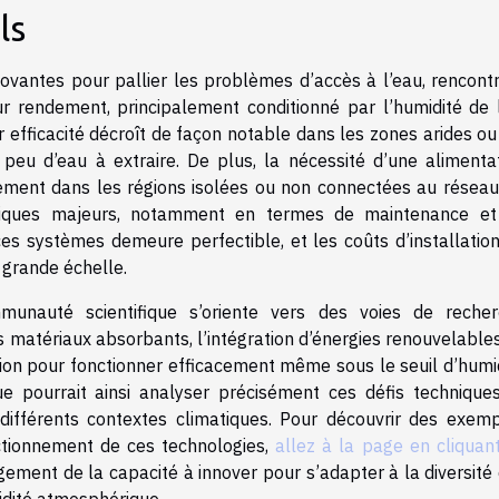
ls
ovantes pour pallier les problèmes d’accès à l’eau, rencont
ur rendement, principalement conditionné par l’humidité de l
ur efficacité décroît de façon notable dans les zones arides ou
 peu d’eau à extraire. De plus, la nécessité d’une alimenta
iement dans les régions isolées ou non connectées au réseau
stiques majeurs, notamment en termes de maintenance e
es systèmes demeure perfectible, et les coûts d’installatio
 grande échelle.
unauté scientifique s’oriente vers des voies de reche
s matériaux absorbants, l’intégration d’énergies renouvelable
ion pour fonctionner efficacement même sous le seuil d’humi
ue pourrait ainsi analyser précisément ces défis technique
ifférents contextes climatiques. Pour découvrir des exem
ctionnement de ces technologies,
allez à la page en cliquant
rgement de la capacité à innover pour s’adapter à la diversité
midité atmosphérique.