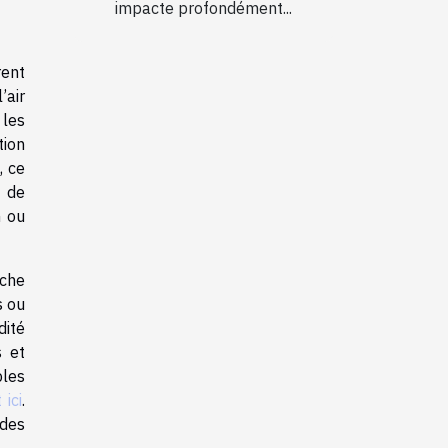
impacte profondément...
rent
’air
 les
tion
, ce
t de
n ou
rche
s ou
dité
s et
ples
 ici
.
 des