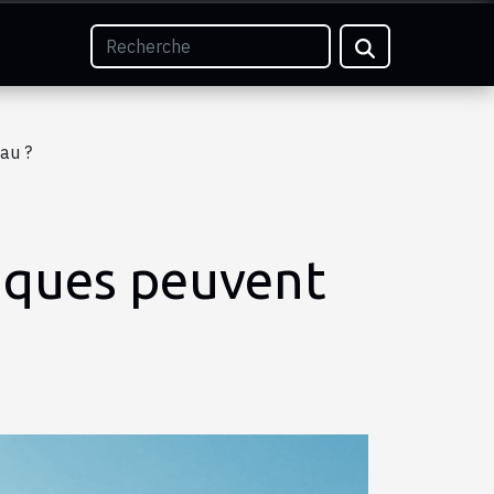
au ?
iques peuvent