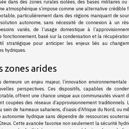
isée dans des zones rurales isolées, des bases militaires ou
aine atmosphérique s’impose comme une alternative crédible 
 potable, particulièrement dans des régions manquant de sou
e solution autonome, sans nécessité de connexion à un ré
esoins variés, de l’usage domestique à l’approvisionne
de fonctionnement, basé sur la condensation et la récupératio
til stratégique pour anticiper les enjeux liés au change
es hydriques.
s zones arides
au demeure un enjeu majeur, l’innovation environnementale
elles perspectives. Ces dispositifs, capables de conde
u potable, offrent une chance unique aux communautés vivant 
ent coupées des réseaux d’approvisionnement traditionnels. 
au sein de hameaux sahariens, d’oasis d’Afrique du Nord, ou 
ne autonomie hydrique sans dépendre de ressources souterra
oûteux. Cette avancée favorise non seulement la sécurité hydr