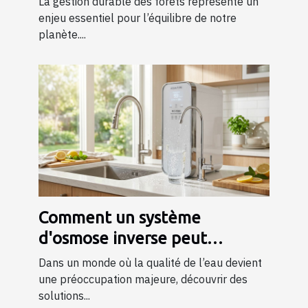
La gestion durable des forêts représente un
enjeu essentiel pour l’équilibre de notre
planète....
Comment un système
d'osmose inverse peut
transformer votre quotidien ?
Dans un monde où la qualité de l’eau devient
une préoccupation majeure, découvrir des
solutions...