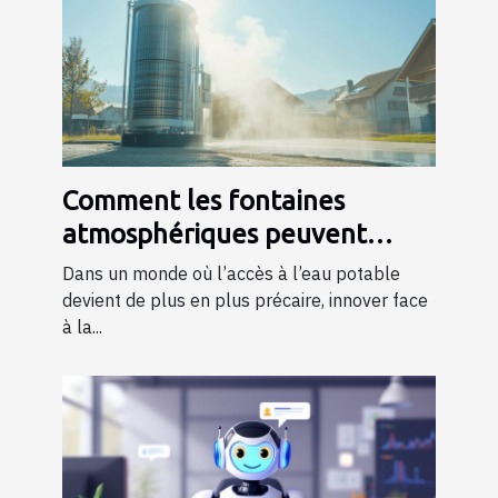
Comment les fontaines
atmosphériques peuvent
révolutionner l'accès à l'eau ?
Dans un monde où l’accès à l’eau potable
devient de plus en plus précaire, innover face
à la...