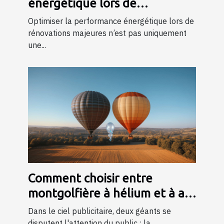
énergétique lors de
rénovations majeures
Optimiser la performance énergétique lors de
rénovations majeures n’est pas uniquement
une...
Comment choisir entre
montgolfière à hélium et à air
pulsé pour votre publicité
Dans le ciel publicitaire, deux géants se
disputent l'attention du public : la