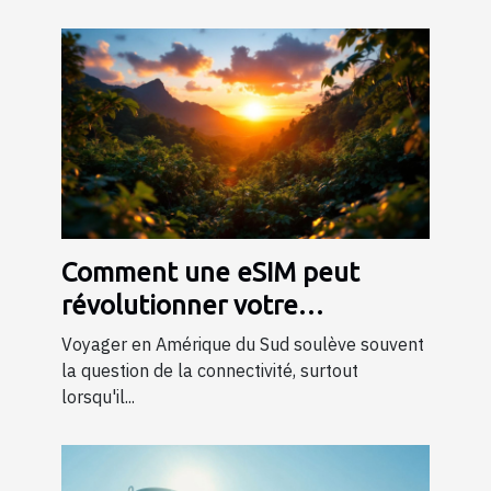
Comment une eSIM peut
révolutionner votre
connectivité en voyageant en
Voyager en Amérique du Sud soulève souvent
Amérique du Sud ?
la question de la connectivité, surtout
lorsqu'il...