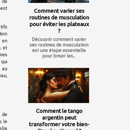
n de
ment
Comment varier ses
routines de musculation
pour éviter les plateaux
tifs
?
tion
Découvrir comment varier
é en
ses routines de musculation
, et
est une étape essentielle
nes
pour briser les...
 qui
, au
eau,
Comment le tango
s de
argentin peut
, le
transformer votre bien-
elle