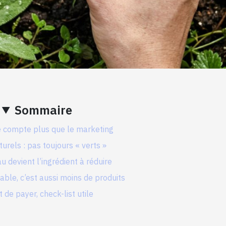
Sommaire
 compte plus que le marketing
turels : pas toujours « verts »
u devient l’ingrédient à réduire
able, c’est aussi moins de produits
 de payer, check-list utile