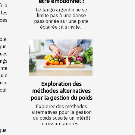
être émotionnel ?
ù la
Le tango argentin ne se
 les
limite pas à une danse
 des
passionnée sur une piste
éclairée : il s’invite...
ble,
que,
ques
ings
ente
mule
ence
Exploration des
tif,
méthodes alternatives
pour la gestion du poids
Explorer des méthodes
alternatives pour la gestion
du poids suscite un intérêt
croissant auprès...
que.