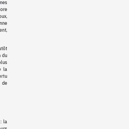
umes
core
oux,
onne
ent,
utôt
n du
plus
e la
ertu
s de
: la
eurs