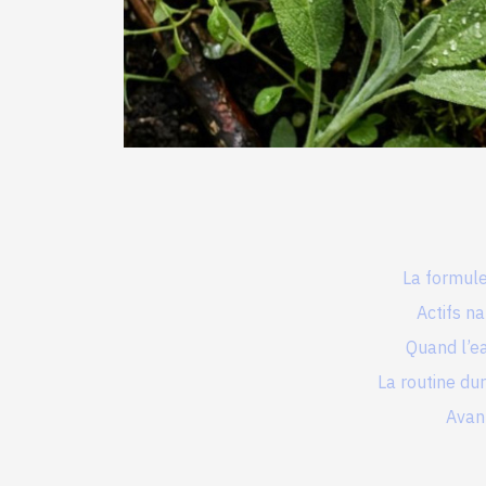
La formule
Actifs na
Quand l’ea
La routine dur
Avant