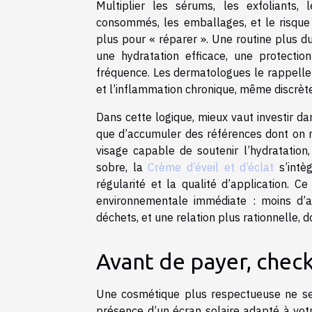
Multiplier les sérums, les exfoliants
consommés, les emballages, et le risque d
plus pour « réparer ». Une routine plus d
une hydratation efficace, une protection
fréquence. Les dermatologues le rappellen
et l’inflammation chronique, même discrète,
Dans cette logique, mieux vaut investir dan
que d’accumuler des références dont on n’
visage capable de soutenir l’hydratation,
sobre, la
Crème d’éveil et d’éclat
s’intèg
régularité et la qualité d’application.
environnementale immédiate : moins d’ac
déchets, et une relation plus rationnelle, 
Avant de payer, check-
Une cosmétique plus respectueuse ne se 
présence d’un écran solaire adapté à vot