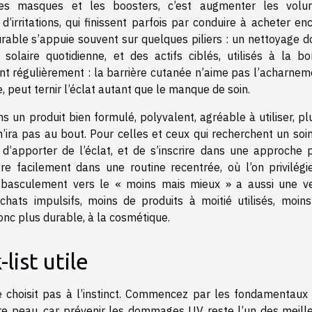
, les masques et les boosters, c’est augmenter les vol
’irritations, qui finissent parfois par conduire à acheter en
urable s’appuie souvent sur quelques piliers : un nettoyage d
 solaire quotidienne, et des actifs ciblés, utilisés à la b
t régulièrement : la barrière cutanée n’aime pas l’acharnem
 peut ternir l’éclat autant que le manque de soin.
s un produit bien formulé, polyvalent, agréable à utiliser, pl
ira pas au bout. Pour celles et ceux qui recherchent un soi
 d’apporter de l’éclat, et de s’inscrire dans une approche 
re facilement dans une routine recentrée, où l’on privilégi
 Ce basculement vers le « moins mais mieux » a aussi une v
hats impulsifs, moins de produits à moitié utilisés, moin
donc plus durable, à la cosmétique.
list utile
choisit pas à l’instinct. Commencez par les fondamentaux 
re peau, car prévenir les dommages UV reste l’un des meill