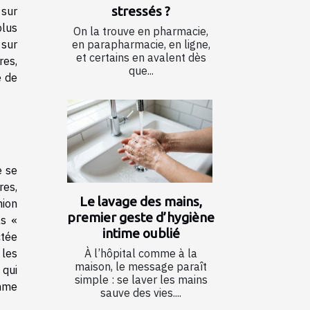
stressés ?
 sur
plus
On la trouve en pharmacie,
 sur
en parapharmacie, en ligne,
et certains en avalent dès
res,
que...
e de
e se
res,
Le lavage des mains,
nion
premier geste d’hygiène
as «
intime oublié
ctée
 les
À l’hôpital comme à la
maison, le message paraît
 qui
simple : se laver les mains
omme
sauve des vies....