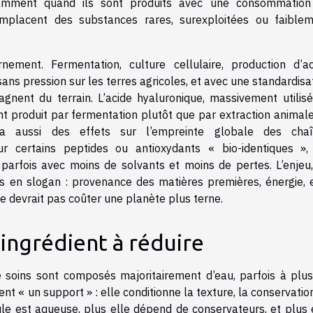
otamment quand ils sont produits avec une consommatio
emplacent des substances rares, surexploitées ou faible
rnement. Fermentation, culture cellulaire, production d’ac
ans pression sur les terres agricoles, et avec une standardisa
agnent du terrain. L’acide hyaluronique, massivement utilis
nt produit par fermentation plutôt que par extraction animale
 a aussi des effets sur l’empreinte globale des chaî
 certains peptides ou antioxydants « bio-identiques »,
 parfois avec moins de solvants et moins de pertes. L’enjeu
as en slogan : provenance des matières premières, énergie, 
ne devrait pas coûter une planète plus terne.
’ingrédient à réduire
e soins sont composés majoritairement d’eau, parfois à plu
 « un support » : elle conditionne la texture, la conservation
ule est aqueuse, plus elle dépend de conservateurs, et plus 