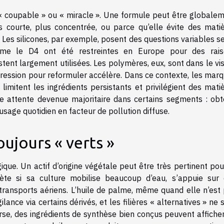
 « coupable » ou « miracle ». Une formule peut être globale
s courte, plus concentrée, ou parce qu’elle évite des mati
 Les silicones, par exemple, posent des questions variables s
omme le D4 ont été restreintes en Europe pour des rais
tent largement utilisées. Les polymères, eux, sont dans le vi
 pression pour reformuler accélère. Dans ce contexte, les mar
limitent les ingrédients persistants et privilégient des mati
e attente devenue majoritaire dans certains segments : obt
’usage quotidien en facteur de pollution diffuse.
oujours « verts »
que. Un actif d’origine végétale peut être très pertinent pou
te si sa culture mobilise beaucoup d’eau, s’appuie sur
transports aériens. L’huile de palme, même quand elle n’est
ilance via certains dérivés, et les filières « alternatives » ne 
se, des ingrédients de synthèse bien conçus peuvent affiche