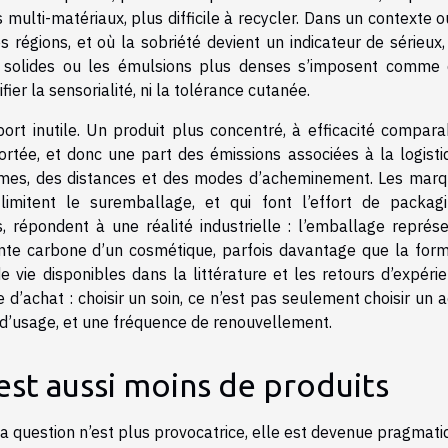
multi-matériaux, plus difficile à recycler. Dans un contexte o
 régions, et où la sobriété devient un indicateur de sérieux,
es solides ou les émulsions plus denses s’imposent comme
fier la sensorialité, ni la tolérance cutanée.
sport inutile. Un produit plus concentré, à efficacité compara
tée, et donc une part des émissions associées à la logisti
umes, des distances et des modes d’acheminement. Les mar
i limitent le suremballage, et qui font l’effort de packag
 répondent à une réalité industrielle : l’emballage représ
einte carbone d’un cosmétique, parfois davantage que la for
 vie disponibles dans la littérature et les retours d’expéri
 d’achat : choisir un soin, ce n’est pas seulement choisir un ac
e d’usage, et une fréquence de renouvellement.
’est aussi moins de produits
 La question n’est plus provocatrice, elle est devenue pragmati