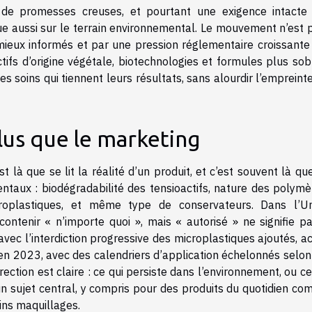
 de promesses creuses, et pourtant une exigence intacte
joue aussi sur le terrain environnemental. Le mouvement n’est 
ieux informés et par une pression réglementaire croissante
ctifs d’origine végétale, biotechnologies et formules plus sob
s soins qui tiennent leurs résultats, sans alourdir l’empreint
us que le marketing
st là que se lit la réalité d’un produit, et c’est souvent là qu
entaux : biodégradabilité des tensioactifs, nature des polymè
croplastiques, et même type de conservateurs. Dans l’U
ntenir « n’importe quoi », mais « autorisé » ne signifie p
 avec l’interdiction progressive des microplastiques ajoutés, a
n 2023, avec des calendriers d’application échelonnés selon
rection est claire : ce qui persiste dans l’environnement, ou ce
 un sujet central, y compris pour des produits du quotidien c
ains maquillages.