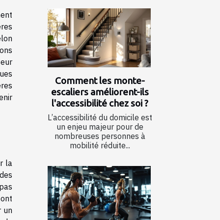
ment
ères
elon
ons
seur
ques
Comment les monte-
ères
escaliers améliorent-ils
enir
l'accessibilité chez soi ?
L’accessibilité du domicile est
un enjeu majeur pour de
nombreuses personnes à
mobilité réduite...
r la
 des
 pas
sont
r un