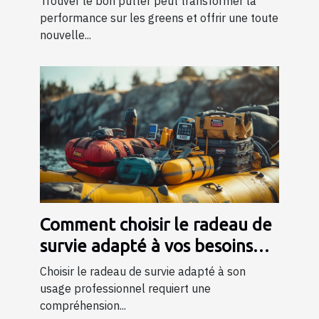
Trouver le bon putter peut transformer la
performance sur les greens et offrir une toute
nouvelle...
Comment choisir le radeau de
survie adapté à vos besoins
professionnels ?
Choisir le radeau de survie adapté à son
usage professionnel requiert une
compréhension...