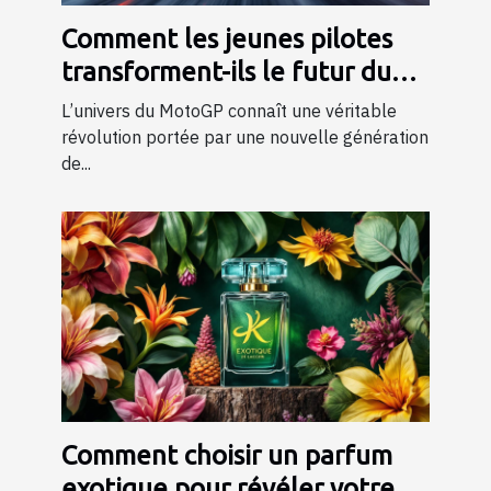
Comment les jeunes pilotes
transforment-ils le futur du
MotoGP ?
L’univers du MotoGP connaît une véritable
révolution portée par une nouvelle génération
de...
Comment choisir un parfum
exotique pour révéler votre