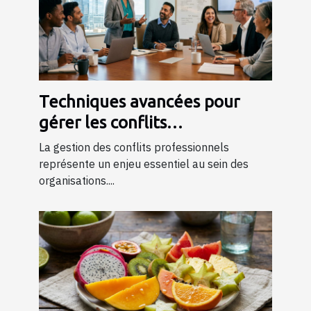
Techniques avancées pour
gérer les conflits
professionnels grâce à la
La gestion des conflits professionnels
formation
représente un enjeu essentiel au sein des
organisations....