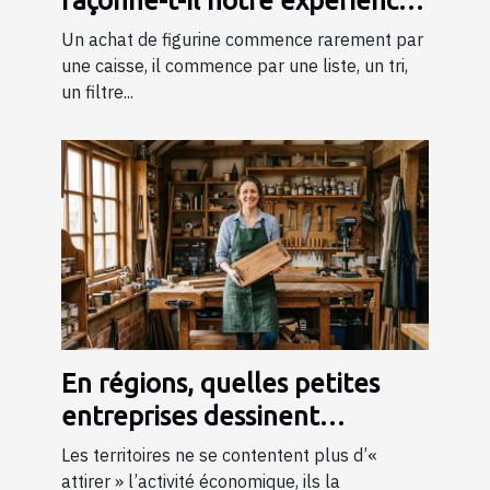
façonne-t-il notre expérience
d’achat de figurines ?
Un achat de figurine commence rarement par
une caisse, il commence par une liste, un tri,
un filtre...
En régions, quelles petites
entreprises dessinent
l’économie de demain ?
Les territoires ne se contentent plus d’«
attirer » l’activité économique, ils la