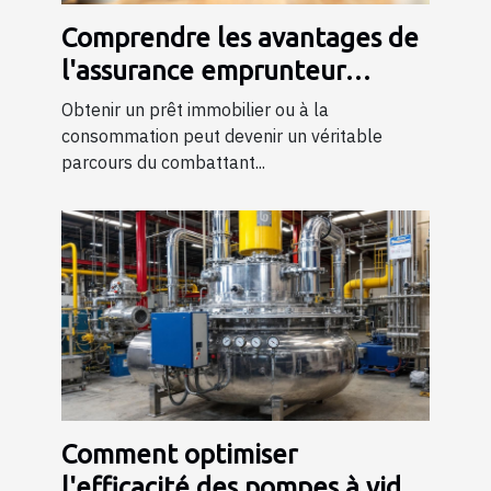
Comprendre les avantages de
l'assurance emprunteur
AERAS pour les personnes à
Obtenir un prêt immobilier ou à la
risque
consommation peut devenir un véritable
parcours du combattant...
Comment optimiser
l'efficacité des pompes à vide