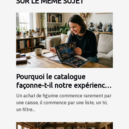
SUR LE MÊME SUJET
Pourquoi le catalogue
façonne-t-il notre expérience
d’achat de figurines ?
Un achat de figurine commence rarement par
une caisse, il commence par une liste, un tri,
un filtre...