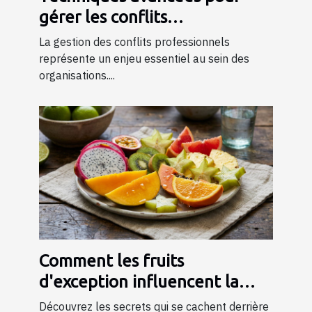
gérer les conflits
professionnels grâce à la
La gestion des conflits professionnels
formation
représente un enjeu essentiel au sein des
organisations....
Comment les fruits
d'exception influencent la
qualité des jus ?
Découvrez les secrets qui se cachent derrière