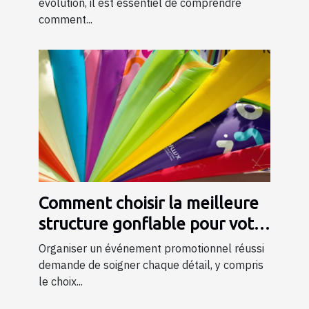
en ligne
évolution, il est essentiel de comprendre
comment...
Comment choisir la meilleure
structure gonflable pour votre
événement promotionnel
Organiser un événement promotionnel réussi
demande de soigner chaque détail, y compris
le choix...