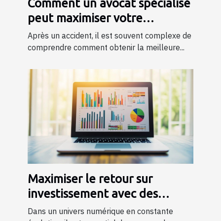
Comment un avocat spécialisé
peut maximiser votre
indemnisation après un
Après un accident, il est souvent complexe de
accident ?
comprendre comment obtenir la meilleure...
Maximiser le retour sur
investissement avec des
campagnes de publicité ciblée
Dans un univers numérique en constante