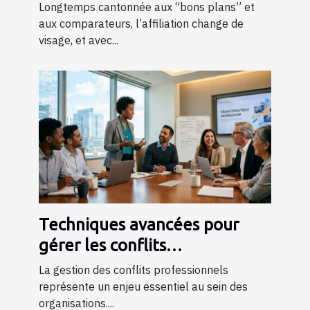
commercial
Longtemps cantonnée aux “bons plans” et
aux comparateurs, l’affiliation change de
visage, et avec...
Techniques avancées pour
gérer les conflits
professionnels grâce à la
La gestion des conflits professionnels
formation
représente un enjeu essentiel au sein des
organisations....