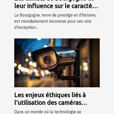
leur influence sur le caractère
du vin
La Bourgogne, terre de prestige et d'histoire,
est mondialement reconnue pour ses vins
d'exception...
Les enjeux éthiques liés à
l'utilisation des caméras
espion dans la société
Dans un monde où la technologie se