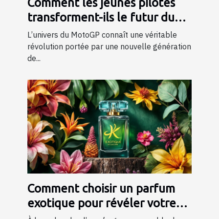
Comment les jeunes pilotes
transforment-ils le futur du
MotoGP ?
L’univers du MotoGP connaît une véritable
révolution portée par une nouvelle génération
de...
Comment choisir un parfum
exotique pour révéler votre
personnalité?