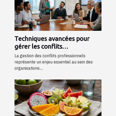
Techniques avancées pour
gérer les conflits
professionnels grâce à la
La gestion des conflits professionnels
formation
représente un enjeu essentiel au sein des
organisations....