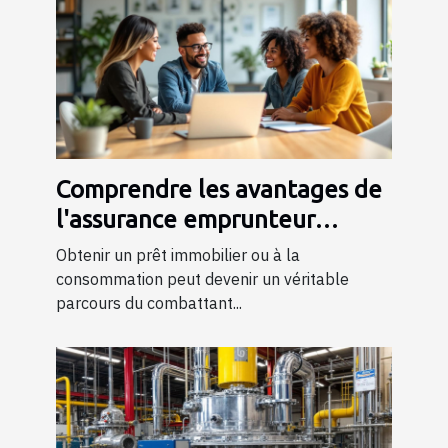
Comprendre les avantages de
l'assurance emprunteur
AERAS pour les personnes à
Obtenir un prêt immobilier ou à la
risque
consommation peut devenir un véritable
parcours du combattant...