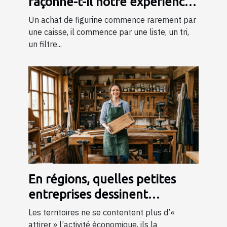
façonne-t-il notre expérience
d’achat de figurines ?
Un achat de figurine commence rarement par
une caisse, il commence par une liste, un tri,
un filtre...
En régions, quelles petites
entreprises dessinent
l’économie de demain ?
Les territoires ne se contentent plus d’«
attirer » l’activité économique, ils la