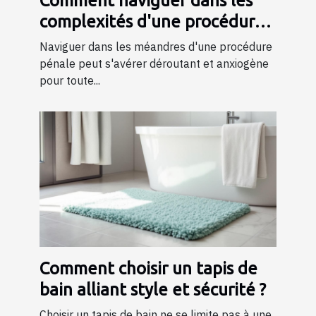
Comment naviguer dans les
complexités d'une procédure
pénale ?
Naviguer dans les méandres d'une procédure
pénale peut s'avérer déroutant et anxiogène
pour toute...
Comment choisir un tapis de
bain alliant style et sécurité ?
Choisir un tapis de bain ne se limite pas à une