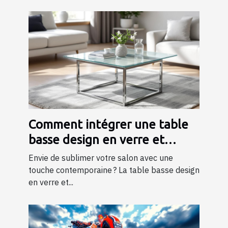
Comment intégrer une table
basse design en verre et
métal dans votre salon ?
Envie de sublimer votre salon avec une
touche contemporaine ? La table basse design
en verre et...