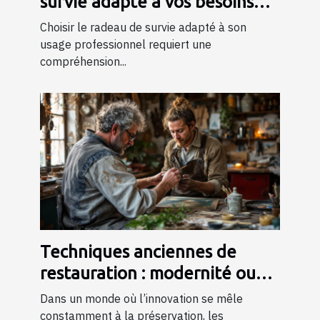
survie adapté à vos besoins
professionnels ?
Choisir le radeau de survie adapté à son
usage professionnel requiert une
compréhension...
Techniques anciennes de
restauration : modernité ou
tradition ?
Dans un monde où l’innovation se mêle
constamment à la préservation, les