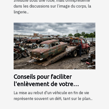
Invisible sous une robe, mais omniprésente
dans les discussions sur l’image du corps, la
lingerie...
Conseils pour faciliter
l'enlèvement de votre
véhicule en fin de vie
La mise au rebut d'un véhicule en fin de vie
représente souvent un défi, tant sur le plan...