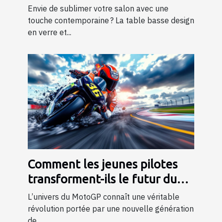
métal dans votre salon ?
Envie de sublimer votre salon avec une
touche contemporaine ? La table basse design
en verre et...
Comment les jeunes pilotes
transforment-ils le futur du
MotoGP ?
L’univers du MotoGP connaît une véritable
révolution portée par une nouvelle génération
de...