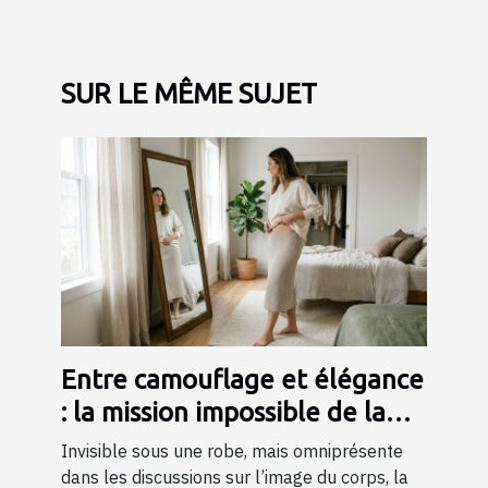
SUR LE MÊME SUJET
Entre camouflage et élégance
: la mission impossible de la
lingerie gainante ?
Invisible sous une robe, mais omniprésente
dans les discussions sur l’image du corps, la