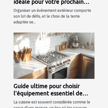
idéale pour votre prochain
événement ?
Organiser un événement extérieur comporte
son lot de défis, et le choix de la tente
adaptée se...
Guide ultime pour choisir
l'équipement essentiel de
cuisine
La cuisine est souvent considérée comme le
coeur d'une maison, un lieu où les saveurs