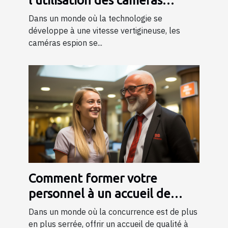
l'utilisation des caméras
espion dans la société
Dans un monde où la technologie se
développe à une vitesse vertigineuse, les
caméras espion se...
Comment former votre
personnel à un accueil de
qualité ?
Dans un monde où la concurrence est de plus
en plus serrée, offrir un accueil de qualité à