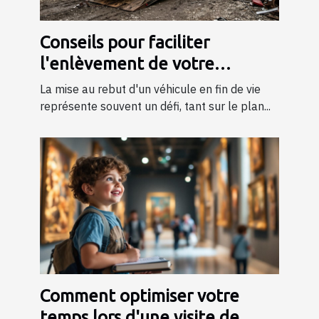
Conseils pour faciliter
l'enlèvement de votre
véhicule en fin de vie
La mise au rebut d'un véhicule en fin de vie
représente souvent un défi, tant sur le plan...
Comment optimiser votre
temps lors d'une visite de