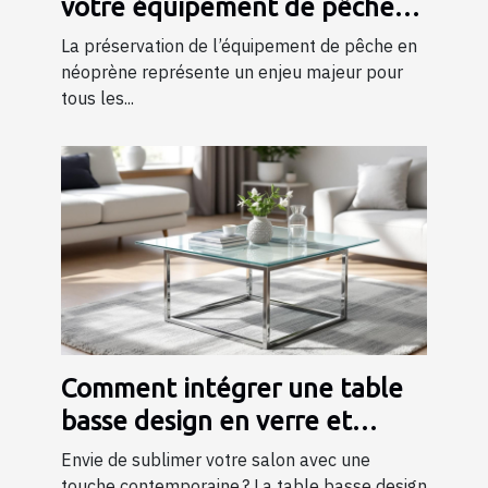
votre équipement de pêche
en néoprène
La préservation de l’équipement de pêche en
néoprène représente un enjeu majeur pour
tous les...
Comment intégrer une table
basse design en verre et
métal dans votre salon ?
Envie de sublimer votre salon avec une
touche contemporaine ? La table basse design