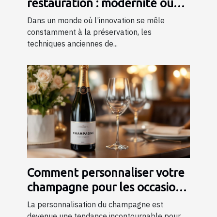
restauration : modernité ou
tradition ?
Dans un monde où l’innovation se mêle
constamment à la préservation, les
techniques anciennes de...
Comment personnaliser votre
champagne pour les occasions
spéciales ?
La personnalisation du champagne est
devenue une tendance incontournable pour