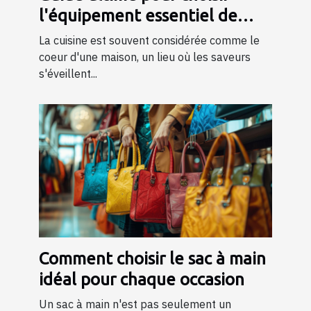
l'équipement essentiel de
cuisine
La cuisine est souvent considérée comme le
coeur d'une maison, un lieu où les saveurs
s'éveillent...
Comment choisir le sac à main
idéal pour chaque occasion
Un sac à main n'est pas seulement un