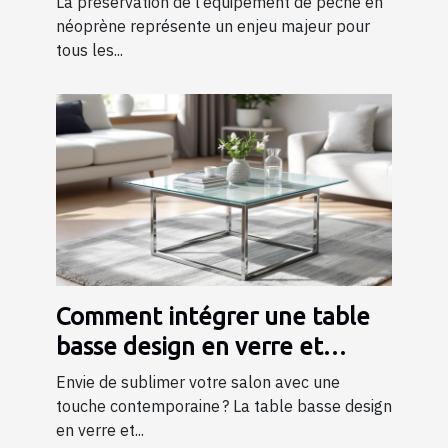
La préservation de l’équipement de pêche en
néoprène représente un enjeu majeur pour
tous les...
Comment intégrer une table
basse design en verre et
métal dans votre salon ?
Envie de sublimer votre salon avec une
touche contemporaine ? La table basse design
en verre et...