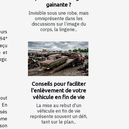
gainante ?
Invisible sous une robe, mais
s
omniprésente dans les
discussions sur l’image du
corps, la lingerie...
eurs
e
 94
reçu
e et
gir.
Conseils pour faciliter
l'enlèvement de votre
véhicule en fin de vie
tout
. En
La mise au rebut d'un
véhicule en fin de vie
asés
représente souvent un défi,
emme
tant sur le plan...
 son