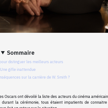
Sommaire
our distinguer les meilleurs acteurs
Une gifle inattendue
nséquences sur la carrière de W. Smith ?
s Oscars ont dévoilé la liste des acteurs du cinéma américain
 durant la cérémonie, tous étaient impatients de connaitre
us fait un retour sur la situation.