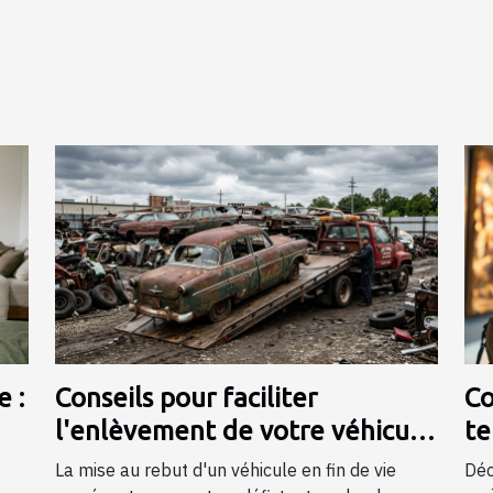
 :
Conseils pour faciliter
Co
l'enlèvement de votre véhicule
te
en fin de vie
mu
La mise au rebut d'un véhicule en fin de vie
Déc