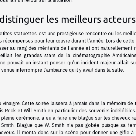
istinguer les meilleurs acteur
etites statuettes, est une prestigieuse rencontre ou les meill
s récompenses pour leur œuvre durant l’année. Lors de cette
hisser au rang des méritants de l’année et ont naturellement 
eillait les grandes stars de la cinématographie Américain
ne pouvait un instant penser qu’un incident majeur allait sur
 venue interrompre l’ambiance qu’il y avait dans la salle.
u vinaigre. Cette soirée laissera à jamais dans la mémoire de 
s Rock et Will Smith en particulier des souvenirs indélébiles
n pleine cérémonie, a eu à faire une blague sur les cheveux r
l Smith. Blague que W. Smith n’a pas gobée puisque sa f
 cheveux. Il monta donc sur la scène pour donner une gifle à