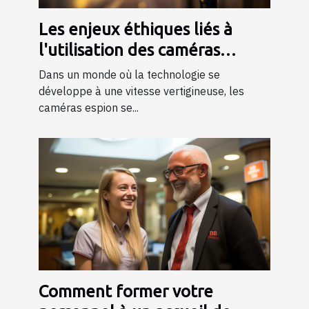
Les enjeux éthiques liés à
l'utilisation des caméras
espion dans la société
Dans un monde où la technologie se
développe à une vitesse vertigineuse, les
caméras espion se...
Comment former votre