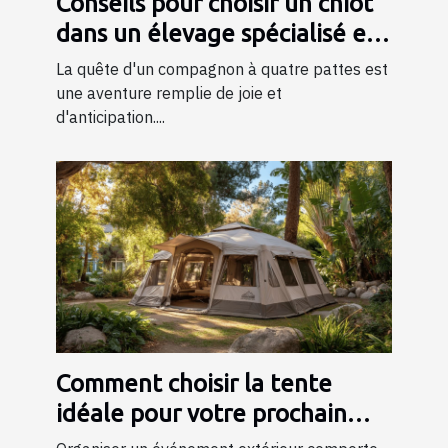
Conseils pour choisir un chiot
dans un élevage spécialisé en
bergers
La quête d'un compagnon à quatre pattes est
une aventure remplie de joie et
d'anticipation....
Comment choisir la tente
idéale pour votre prochain
événement ?