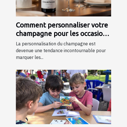
Comment personnaliser votre
champagne pour les occasions
spéciales ?
La personnalisation du champagne est
devenue une tendance incontournable pour
marquer les...