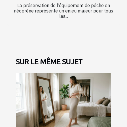
La préservation de l’équipement de pêche en
néoprène représente un enjeu majeur pour tous
les...
SUR LE MÊME SUJET