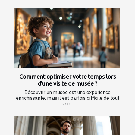
Comment optimiser votre temps lors
d'une visite de musée ?
Découvrir un musée est une expérience
enrichissante, mais il est parfois difficile de tout
voir...