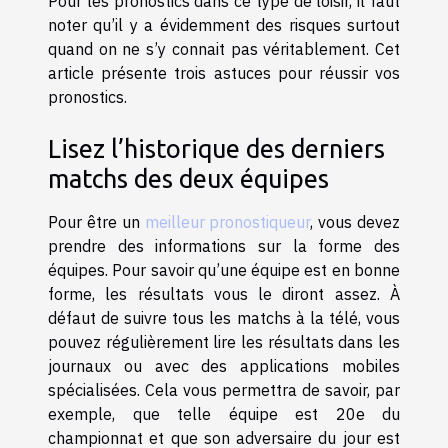
Pour les pronostics dans ce type de loisir, il faut
noter qu’il y a évidemment des risques surtout
quand on ne s’y connait pas véritablement. Cet
article présente trois astuces pour réussir vos
pronostics.
Lisez l’historique des derniers
matchs des deux équipes
Pour être un
meilleur pronostiqueur
, vous devez
prendre des informations sur la forme des
équipes. Pour savoir qu’une équipe est en bonne
forme, les résultats vous le diront assez. À
défaut de suivre tous les matchs à la télé, vous
pouvez régulièrement lire les résultats dans les
journaux ou avec des applications mobiles
spécialisées. Cela vous permettra de savoir, par
exemple, que telle équipe est 20e du
championnat et que son adversaire du jour est