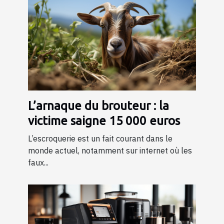
L’arnaque du brouteur : la
victime saigne 15 000 euros
L’escroquerie est un fait courant dans le
monde actuel, notamment sur internet où les
faux...