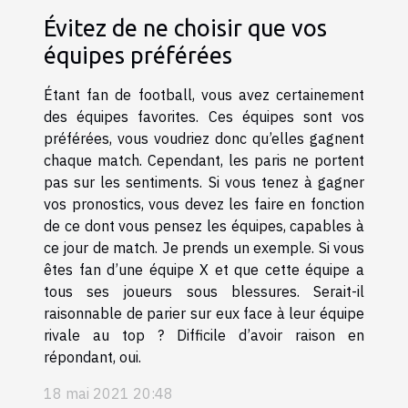
Évitez de ne choisir que vos
équipes préférées
Étant fan de football, vous avez certainement
des équipes favorites. Ces équipes sont vos
préférées, vous voudriez donc qu’elles gagnent
chaque match. Cependant, les paris ne portent
pas sur les sentiments. Si vous tenez à gagner
vos pronostics, vous devez les faire en fonction
de ce dont vous pensez les équipes, capables à
ce jour de match. Je prends un exemple. Si vous
êtes fan d’une équipe X et que cette équipe a
tous ses joueurs sous blessures. Serait-il
raisonnable de parier sur eux face à leur équipe
rivale au top ? Difficile d’avoir raison en
répondant, oui.
18 mai 2021 20:48