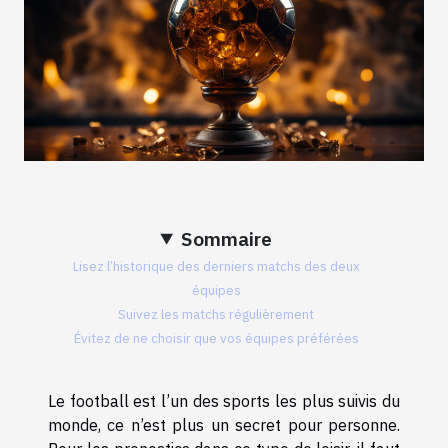
Sommaire
Lisez l’historique des derniers matchs des deux
équipes
Suivez les matchs régulièrement
Évitez de ne choisir que vos équipes préférées
Le football est l’un des sports les plus suivis du
monde, ce n’est plus un secret pour personne.