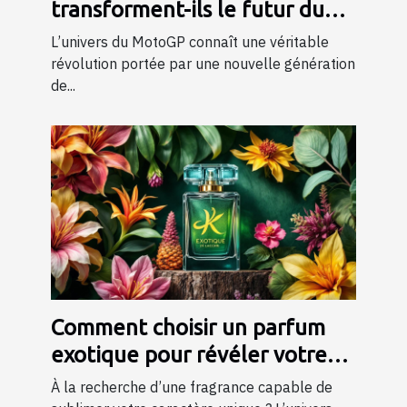
transforment-ils le futur du
MotoGP ?
L’univers du MotoGP connaît une véritable
révolution portée par une nouvelle génération
de...
Comment choisir un parfum
exotique pour révéler votre
personnalité?
À la recherche d’une fragrance capable de