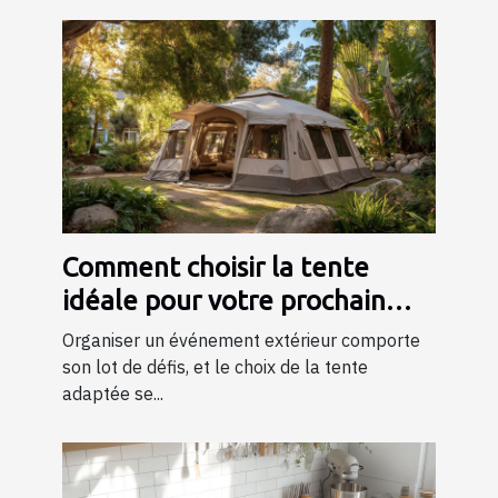
Comment choisir la tente
idéale pour votre prochain
événement ?
Organiser un événement extérieur comporte
son lot de défis, et le choix de la tente
adaptée se...