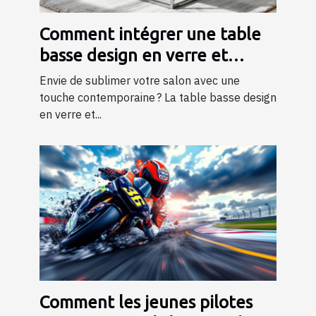
Comment intégrer une table
basse design en verre et
métal dans votre salon ?
Envie de sublimer votre salon avec une
touche contemporaine ? La table basse design
en verre et...
Comment les jeunes pilotes