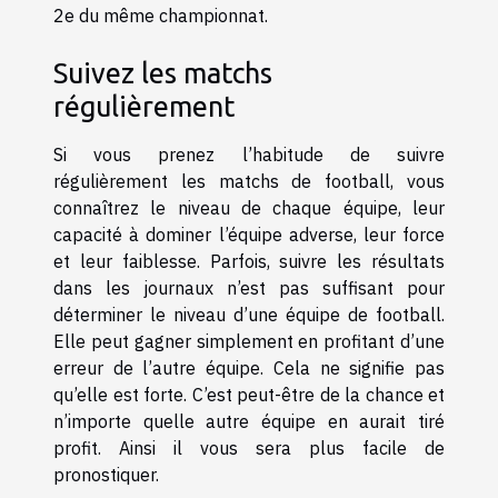
2e du même championnat.
Suivez les matchs
régulièrement
Si vous prenez l’habitude de suivre
régulièrement les matchs de football, vous
connaîtrez le niveau de chaque équipe, leur
capacité à dominer l’équipe adverse, leur force
et leur faiblesse. Parfois, suivre les résultats
dans les journaux n’est pas suffisant pour
déterminer le niveau d’une équipe de football.
Elle peut gagner simplement en profitant d’une
erreur de l’autre équipe. Cela ne signifie pas
qu’elle est forte. C’est peut-être de la chance et
n’importe quelle autre équipe en aurait tiré
profit. Ainsi il vous sera plus facile de
pronostiquer.