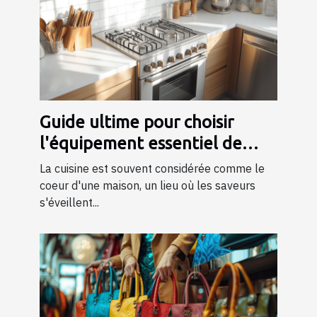
Guide ultime pour choisir
l'équipement essentiel de
cuisine
La cuisine est souvent considérée comme le
coeur d'une maison, un lieu où les saveurs
s'éveillent...