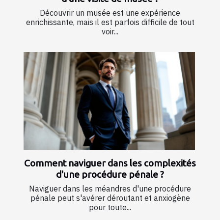
Découvrir un musée est une expérience
enrichissante, mais il est parfois difficile de tout
voir...
Comment naviguer dans les complexités
d'une procédure pénale ?
Naviguer dans les méandres d'une procédure
pénale peut s'avérer déroutant et anxiogène
pour toute...