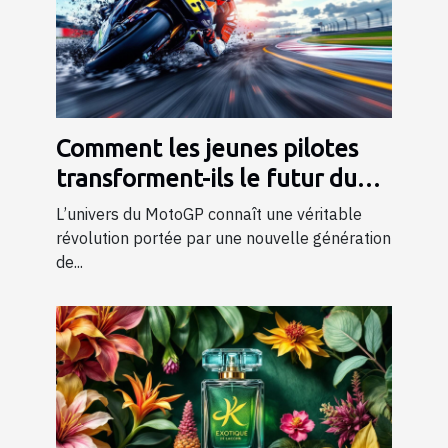
Comment les jeunes pilotes
transforment-ils le futur du
MotoGP ?
L’univers du MotoGP connaît une véritable
révolution portée par une nouvelle génération
de...