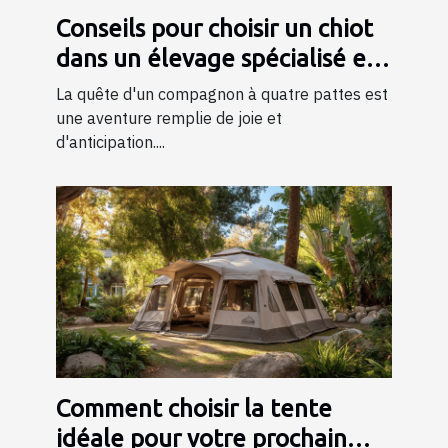
Conseils pour choisir un chiot
dans un élevage spécialisé en
bergers
La quête d'un compagnon à quatre pattes est
une aventure remplie de joie et
d'anticipation....
Comment choisir la tente
idéale pour votre prochain