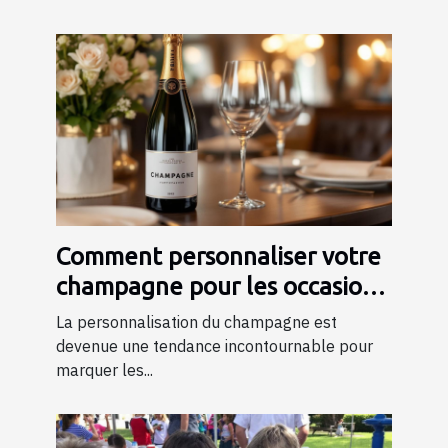
Comment personnaliser votre
champagne pour les occasions
spéciales ?
La personnalisation du champagne est
devenue une tendance incontournable pour
marquer les...