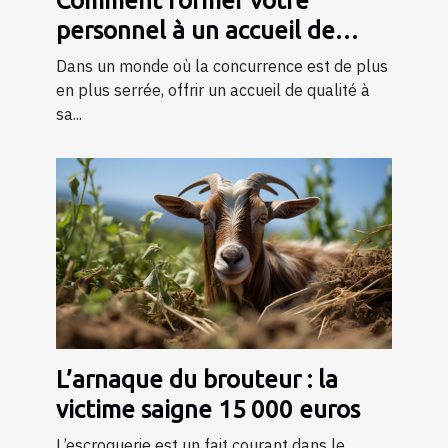
Comment former votre
personnel à un accueil de
qualité ?
Dans un monde où la concurrence est de plus
en plus serrée, offrir un accueil de qualité à
sa...
L’arnaque du brouteur : la
victime saigne 15 000 euros
L’escroquerie est un fait courant dans le