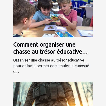
Comment organiser une
chasse au trésor éducative
pour enfants
Organiser une chasse au trésor éducative
pour enfants permet de stimuler la curiosité
et...