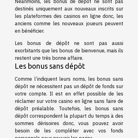
Néanmoins, les bonus de dépôt ne sont pas
destinés uniquement aux nouveaux inscrits sur
les plateformes des casinos en ligne donc, les
anciens comme les nouveaux joueurs peuvent
en bénéficier.
Les bonus de dépôt ne sont pas aussi
exorbitants que les bonus de bienvenue, mais ils
restent une très bonne affaire.
Les bonus sans dépôt
Comme l’indiquent leurs noms, les bonus sans
dépôt ne nécessitent pas un dépôt de fonds sur
votre compte. Il est en effet possible de les
réclamer sur votre casino en ligne sans faire de
dépôt préalable. Toutefois, les bonus sans
dépôt correspondent la plupart du temps à des
sommes dérisoires donc, vous pouvez avoir
besoin de les compléter avec vos fonds