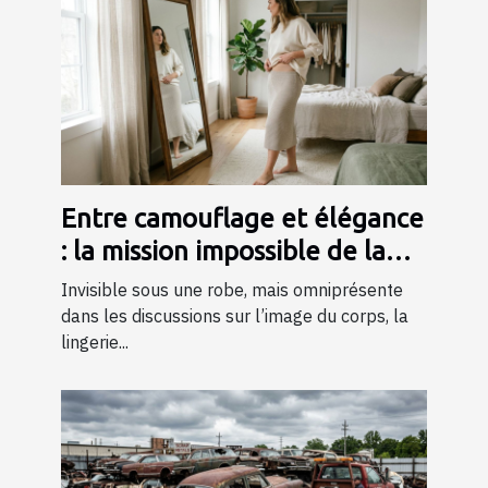
Entre camouflage et élégance
: la mission impossible de la
lingerie gainante ?
Invisible sous une robe, mais omniprésente
dans les discussions sur l’image du corps, la
lingerie...