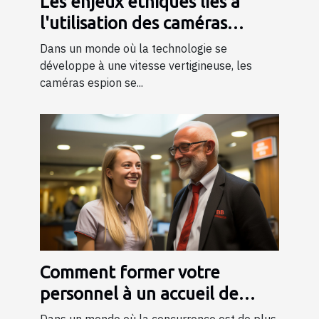
Les enjeux éthiques liés à
l'utilisation des caméras
espion dans la société
Dans un monde où la technologie se
développe à une vitesse vertigineuse, les
caméras espion se...
Comment former votre
personnel à un accueil de
qualité ?