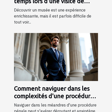
temps lors d'une visite de
musée ?
Découvrir un musée est une expérience
enrichissante, mais il est parfois difficile de
tout voir...
Comment naviguer dans les
complexités d'une procédure
pénale ?
Naviguer dans les méandres d'une procédure
pénale peut s'avérer déroutant et anxiogène