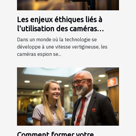
Les enjeux éthiques liés à
l'utilisation des caméras
espion dans la société
Dans un monde où la technologie se
développe à une vitesse vertigineuse, les
caméras espion se...
Comment former votre