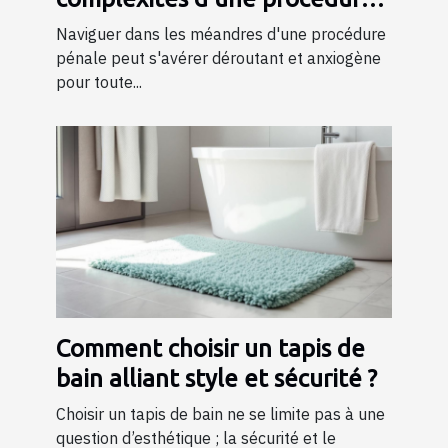
pénale ?
Naviguer dans les méandres d'une procédure
pénale peut s'avérer déroutant et anxiogène
pour toute...
Comment choisir un tapis de
bain alliant style et sécurité ?
Choisir un tapis de bain ne se limite pas à une
question d’esthétique ; la sécurité et le