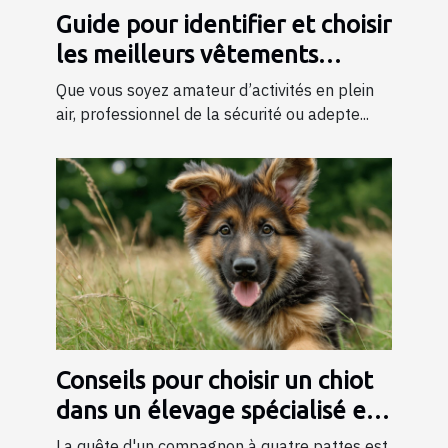
Guide pour identifier et choisir
les meilleurs vêtements
tactiques
Que vous soyez amateur d’activités en plein
air, professionnel de la sécurité ou adepte...
Conseils pour choisir un chiot
dans un élevage spécialisé en
bergers
La quête d'un compagnon à quatre pattes est