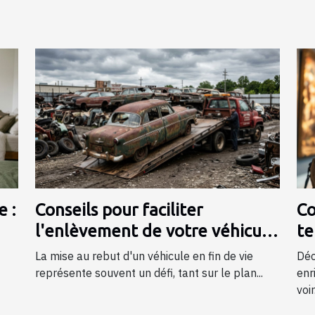
 :
Conseils pour faciliter
Co
l'enlèvement de votre véhicule
te
en fin de vie
mu
La mise au rebut d'un véhicule en fin de vie
Déc
représente souvent un défi, tant sur le plan...
enr
voir.