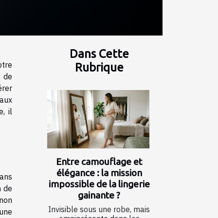
Dans Cette
otre
Rubrique
s de
érer
 aux
, il
Entre camouflage et
élégance : la mission
dans
impossible de la lingerie
n de
gainante ?
 non
Invisible sous une robe, mais
 une