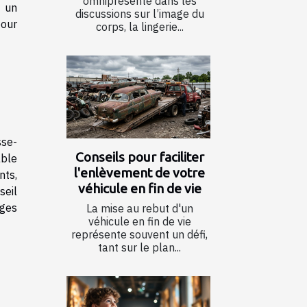
omniprésente dans les
t un
discussions sur l’image du
pour
corps, la lingerie...
sse-
Conseils pour faciliter
able
l'enlèvement de votre
nts,
véhicule en fin de vie
seil
ages
La mise au rebut d'un
véhicule en fin de vie
représente souvent un défi,
tant sur le plan...