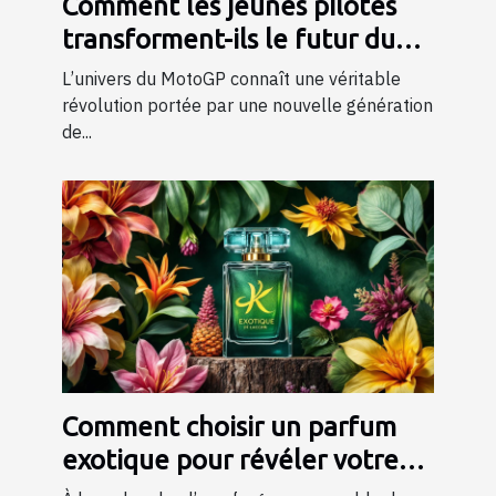
Comment les jeunes pilotes
transforment-ils le futur du
MotoGP ?
L’univers du MotoGP connaît une véritable
révolution portée par une nouvelle génération
de...
Comment choisir un parfum
exotique pour révéler votre
personnalité?