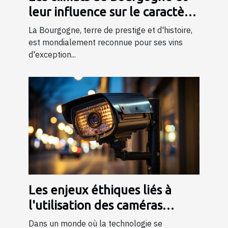
leur influence sur le caractère
du vin
La Bourgogne, terre de prestige et d'histoire,
est mondialement reconnue pour ses vins
d'exception...
Les enjeux éthiques liés à
l'utilisation des caméras
espion dans la société
Dans un monde où la technologie se